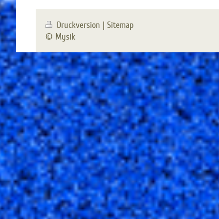
Druckversion
|
Sitemap
© Mysik