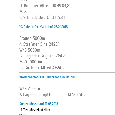
11. Buchner Alfred 00:49:04,89
M65
6. Schmidt Uwe 01 :13:15,83
10. Ruhstorfer Marktlauf 07.04.2018
Frauen 5000m
4. Straßner Sina 24:25,1
W45 5000m
12. Lagleder Brigitte 30:43,9
M50 10000m
15. Buchner Alfred 47:24,5
Wolfsfährtenlauf Fürsteneck 02.04.2018
W45 / 10km
7. Lagleder Brigitte 1:17,26 Std.
Rieder Messelauf 11.03.2018
Löffler Messelauf 4km