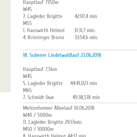
Hauptlauf 7350m
W45
7. Lagleder Brigitte 42:07,4 min
M55
1. Hauswirth Helmut 31:31,7 min.
4. Krinninger Bruno 33:54,6 min.
18. Subener Lindetwaldlauf 23.06.2018
Hauptlauf 7,5km
W45
5. Lagleder Brigitte 44:41,023 min
M65
7. Schmidt Uwe 49:38,518 min
Mettenheimer Alleelauf 10.06.2018
W40 / 5000m
11. Lagleder Brigitte 29:17min.
M50 / 10000m
8. Hauswirth Helmut 44:17 min.