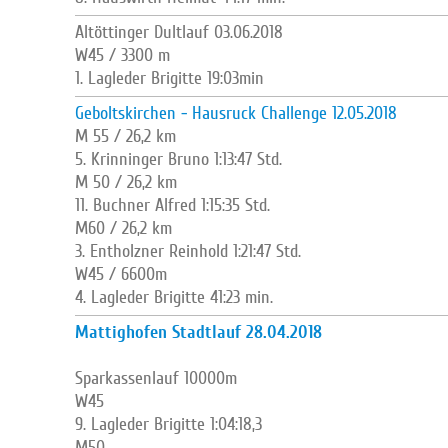
Altöttinger Dultlauf 03.06.2018
W45 / 3300 m
1. Lagleder Brigitte 19:03min
Geboltskirchen - Hausruck Challenge 12.05.2018
M 55 / 26,2 km
5. Krinninger Bruno 1:13:47 Std.
M 50 / 26,2 km
11. Buchner Alfred 1:15:35 Std.
M60 / 26,2 km
3. Entholzner Reinhold 1:21:47 Std.
W45 / 6600m
4. Lagleder Brigitte 41:23 min.
Mattighofen Stadtlauf 28.04.2018
Sparkassenlauf 10000m
W45
9. Lagleder Brigitte 1:04:18,3
M50